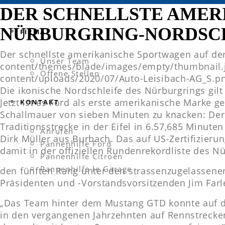
DER SCHNELLSTE AMER
NÜRBURGRING-NORDSC
FIRMA
Der schnellste amerikanische Sportwagen auf de
Unser Team
content/themes/blade/images/empty/thumbnail.
Offene Stellen
content/uploads/2020/07/Auto-Leisibach-AG_S.p
Die ikonische Nordschleife des Nürburgrings gilt
Jetzt ist es Ford als erste amerikanische Marke 
KONTAKT
Schallmauer von sieben Minuten zu knacken: Der
Traditionsstrecke in der Eifel in 6.57,685 Minut
Anrufen
Dirk Müller aus Burbach. Das auf US-Zertifizieru
Pannenhilfe Ford
damit in der offiziellen Rundenrekordliste des N
Pannenhilfe Citroën
Pannenhilfe le Garage
den fünften Rang unter den strassenzugelassenen
Präsidenten und -Vorstandsvorsitzenden Jim Farl
„Das Team hinter dem Mustang GTD konnte auf de
in den vergangenen Jahrzehnten auf Rennstrecken 