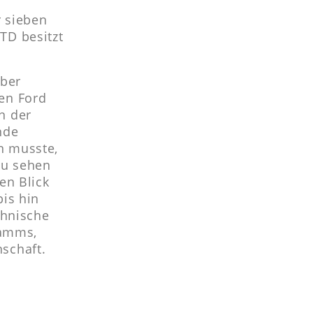
r sieben
TD besitzt
aber
en Ford
n der
nde
n musste,
zu sehen
en Blick
bis hin
chnische
ramms,
schaft.