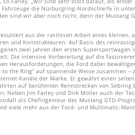
o Farley. „Wir sind sehr stolz darauf, als erster
 Fahrzeuge die Nürburgring-Nordschleife in unte
n sind wir aber noch nicht, denn der Mustang G
ultiert aus der rastlosen Arbeit eines kleinen, 
n und Konstrukteuren. Auf Basis des reinrassig
genen zwei Jahren den ersten Supersportwagen i
t. Die intensive Vorbereitung auf die fasziniere
hen Herausforderungen, die Ford dabei bewältige
ad to the Ring“ auf spannende Weise zusammen – 
ernet-Kanäle der Marke. Er gewährt einen selten
tfahrten auf berühmten Rennstrecken von Sebring 
len: Neben Jim Farley und Dirk Müller auch der Te
 Goodall als Chefingenieur des Mustang GTD-Prog
d viele mehr aus der Ford- und Multimatic-Mann