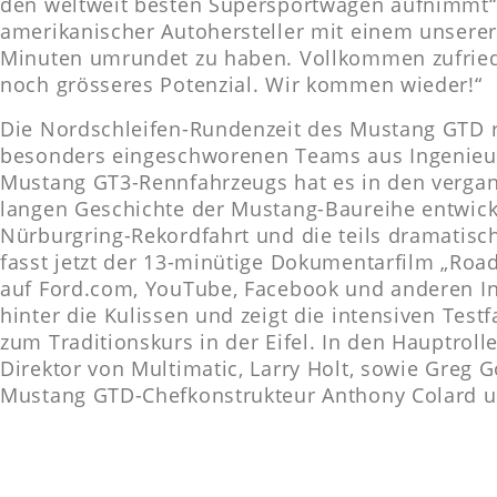
den weltweit besten Supersportwagen aufnimmt“, s
amerikanischer Autohersteller mit einem unserer
Minuten umrundet zu haben. Vollkommen zufriede
noch grösseres Potenzial. Wir kommen wieder!“
Die Nordschleifen-Rundenzeit des Mustang GTD res
besonders eingeschworenen Teams aus Ingenieure
Mustang GT3-Rennfahrzeugs hat es in den vergan
langen Geschichte der Mustang-Baureihe entwickel
Nürburgring-Rekordfahrt und die teils dramatisc
fasst jetzt der 13-minütige Dokumentarfilm „Ro
auf Ford.com, YouTube, Facebook und anderen Int
hinter die Kulissen und zeigt die intensiven Tes
zum Traditionskurs in der Eifel. In den Hauptrol
Direktor von Multimatic, Larry Holt, sowie Greg
Mustang GTD-Chefkonstrukteur Anthony Colard un