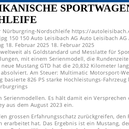
IKANISCHE SPORTWAGEN
HLEIFE
r Nürburgring-Nordschleife
https://autoleisibach
jpg
150
150
Auto Leisibach AG
Auto Leisibach AG
ng
18. Februar 2025
18. Februar 2025
 weltweit als Goldstandard und Messlatte für Spo
gelungen, mit einem Serienmodell, die Rundenzeite
 neue Mustang GTD hat die 20,832 Kilometer lan
en absolviert. Am Steuer: Multimatic Motorsport-W
ng basierte 826 PS starke Hochleistungs-Fahrzeug 
ürburgrings
 Serienmodellen. Es hält damit ein Versprechen 
ey aus dem August 2023 ein.
n grossen Erfahrungsschatz zurückgreifen, den 
erarbeitet hat. Das Ergebnis ist ein Mustang, de