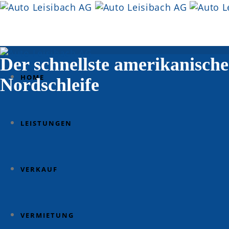
Der schnellste amerikanisch
HOME
Nordschleife
LEISTUNGEN
VERKAUF
VERMIETUNG