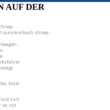
 AUF DER
.ch/wp-
//autoleisibach.ch/wp-
rtwagen.
n-
ge
erksfahrer
belegt
des Ford-
Ford sich
r es mit