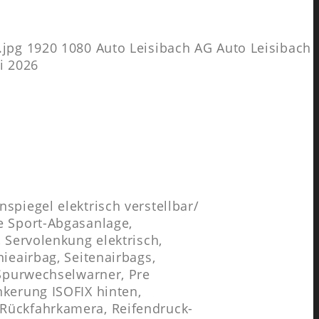
.jpg
1920
1080
Auto Leisibach AG
Auto Leisibach
ni 2026
spiegel elektrisch verstellbar/
e Sport-Abgasanlage,
, Servolenkung elektrisch,
nieairbag, Seitenairbags,
 Spurwechselwarner, Pre
nkerung ISOFIX hinten,
 Rückfahrkamera, Reifendruck-