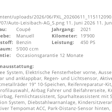
content/uploads/2026/06/PXL_20260611_115112090
/07/Auto-Leisibach-AG_S.png
11. Juni 2026
11. Ju
au:
Coupé
Jahrgang:
2021
iebe:
Manuell
Kilometer:
19’900
stoff:
Benzin
Leistung:
450 PS
raum:
5’000 ccm
ntie:
Occasionsgarantie 12 Monate
enausstattung:
ee System, Elektrische Fensterheber vorne, Aussen
ar und anklappbar, Regen- und Lichtsensor, Aktiv
tmetallräder 19″ 10-Speichen, Reifenreparatur-Kit
rofilauswahl, Airbag Fahrer und Beifahrerseite, K
irbag, Fernlichtassistent, Spurhalteassistent mit
sion System, Diebstahlwarnanlage, Kindersitzvera
iver Tempomat ACC, Park-Distanz-Sensor hinten,