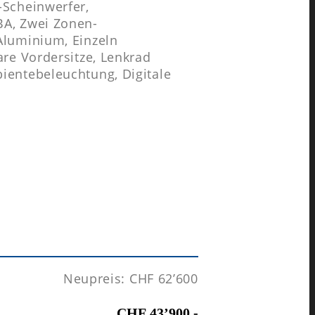
-Scheinwerfer,
BA, Zwei Zonen-
Aluminium, Einzeln
are Vordersitze, Lenkrad
ientebeleuchtung, Digitale
Neupreis: CHF 62’600
CHF 43’900.-