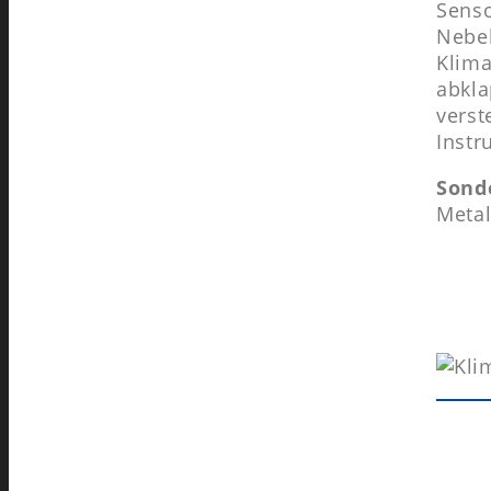
Senso
Nebel
Klima
abkla
verst
Instr
Sond
Metal