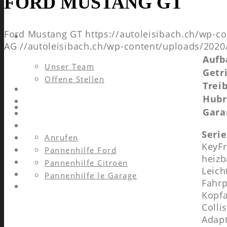
FORD MUSTANG GT
Ford Mustang GT
https://autoleisibach.ch/wp-
FIRMA
AG
//autoleisibach.ch/wp-content/uploads/2020
Aufb
Unser Team
Getr
Offene Stellen
Treib
Hub
KONTAKT
Gara
Seri
Anrufen
KeyFr
Pannenhilfe Ford
heizb
Pannenhilfe Citroën
Leich
Pannenhilfe le Garage
Fahrp
Kopfa
Colli
Adapt