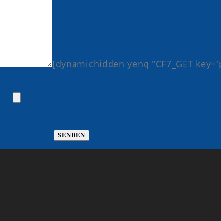
[dynamichidden yenq "CF7_GET key='p