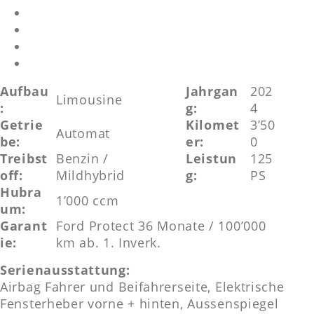
Aufbau
Jahrgan
202
Limousine
:
g:
4
Getrie
Kilomet
3’50
Automat
be:
er:
0
Treibst
Benzin /
Leistun
125
off:
Mildhybrid
g:
PS
Hubra
1’000 ccm
um:
Garant
Ford Protect 36 Monate / 100’000
ie:
km ab. 1. Inverk.
Serienausstattung:
Airbag Fahrer und Beifahrerseite, Elektrische
Fensterheber vorne + hinten, Aussenspiegel