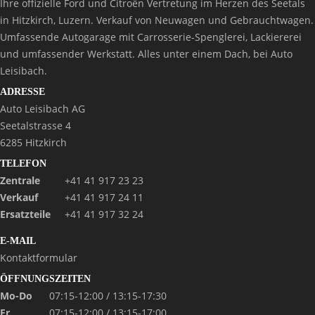
Ihre offizielle Ford und Citroën Vertretung im Herzen des Seetals
in Hitzkirch, Luzern. Verkauf von Neuwagen und Gebrauchtwagen.
Umfassende Autogarage mit Carrosserie-Spenglerei, Lackiererei
und umfassender Werkstatt. Alles unter einem Dach, bei Auto
Leisibach.
ADRESSE
Auto Leisibach AG
Seetalstrasse 4
6285 Hitzkirch
TELEFON
Zentrale
+41 41 917 23 23
Verkauf
+41 41 917 24 11
Ersatzteile
+41 41 917 32 24
E-MAIL
Kontaktformular
ÖFFNUNGSZEITEN
Mo-Do
07:15-12:00 / 13:15-17:30
Fr
07:15-12:00 / 13:15-17:00