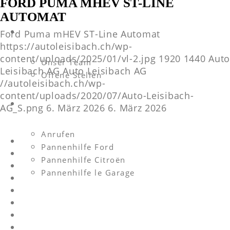
FORD PUMA MHEV ST-LINE
AUTOMAT
Ford Puma mHEV ST-Line Automat
FIRMA
https://autoleisibach.ch/wp-
content/uploads/2025/01/vl-2.jpg
1920
1440
Auto
Unser Team
Leisibach AG
Auto Leisibach AG
Offene Stellen
//autoleisibach.ch/wp-
content/uploads/2020/07/Auto-Leisibach-
KONTAKT
AG_S.png
6. März 2026
6. März 2026
Anrufen
Pannenhilfe Ford
Pannenhilfe Citroën
Pannenhilfe le Garage