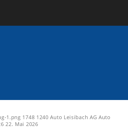
ng-1.png
1748
1240
Auto Leisibach AG
Auto
26
22. Mai 2026