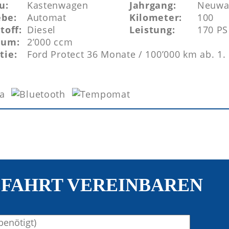
u:
Kastenwagen
Jahrgang:
Neuwa
ebe:
Automat
Kilometer:
100
toff:
Diesel
Leistung:
170 PS
aum:
2’000 ccm
tie:
Ford Protect 36 Monate / 100’000 km ab. 1. 
FAHRT VEREINBAREN