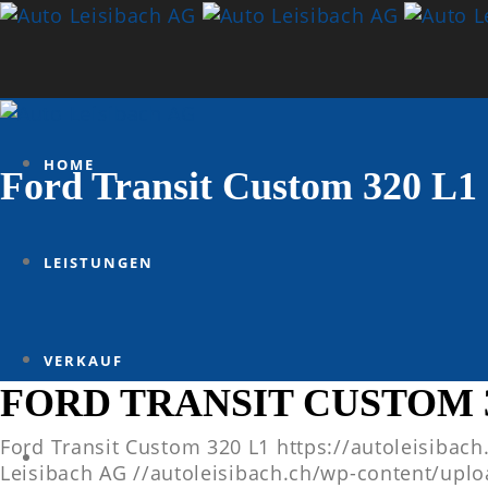
HOME
Ford Transit Custom 320 L1
LEISTUNGEN
VERKAUF
FORD TRANSIT CUSTOM 3
Ford Transit Custom 320 L1
https://autoleisibac
VERMIETUNG
Leisibach AG
//autoleisibach.ch/wp-content/upl