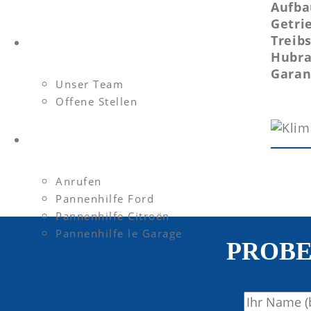
Aufba
Getri
Treibs
FIRMA
Hubr
Garan
Unser Team
Offene Stellen
KONTAKT
Anrufen
Pannenhilfe Ford
Pannenhilfe Citroën
Pannenhilfe le Garage
PROBE