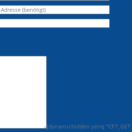
Bitte las
[dynamichidden yenq "CF7_GET 